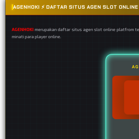
AGENHOKI ⚡️ DAFTAR SITUS AGEN SLOT ONLI
AGENHOKI
merupakan daftar situs agen slot online platfrom t
minati para player online.
AG