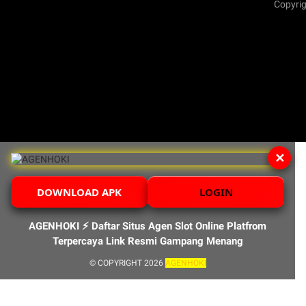
Copyrig
✕
DOWNLOAD APK
LOGIN
AGENHOKI ⚡️ Daftar Situs Agen Slot Online Platfrom
Terpercaya Link Resmi Gampang Menang
© COPYRIGHT 2026
AGENHOKI