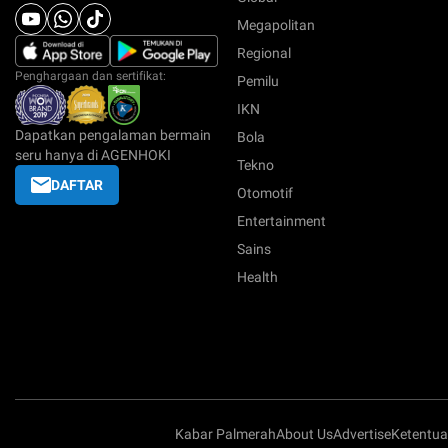
Megapolitan
Regional
Penghargaan dan sertifikat:
Pemilu
IKN
Dapatkan pengalaman bermain
Bola
seru hanya di AGENHOKI
Tekno
DAFTAR
Otomotif
Entertainment
Sains
Health
Kabar Palmerah
About Us
Advertise
Ketentu