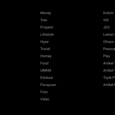
Money
Kolom
Tren
VIK
Properti
JEO
Lifestyle
Lestari
Hype
Ohayo 
Travel
Pesona
Homey
Play
Food
Artikel
UMKM
Artikel 
Edukasi
Topik P
Parapuan
Artikel
Foto
Video