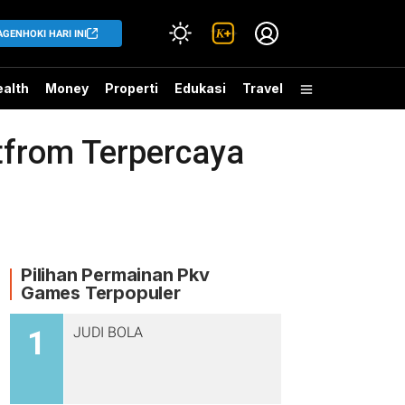
AGENHOKI HARI INI
alth
Money
Properti
Edukasi
Travel
atfrom Terpercaya
Pilihan Permainan Pkv
Games Terpopuler
JUDI BOLA
1