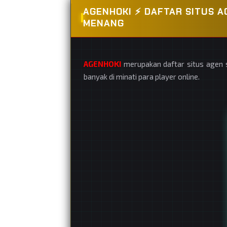
AGENHOKI ⚡️ DAFTAR SITUS 
MENANG
AGENHOKI
merupakan daftar situs agen s
banyak di minati para player online.