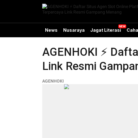
News
Nusaraya
Jagat Literasi
Caha
AGENHOKI ⚡️ Daftar
Link Resmi Gampa
AGENHOKI