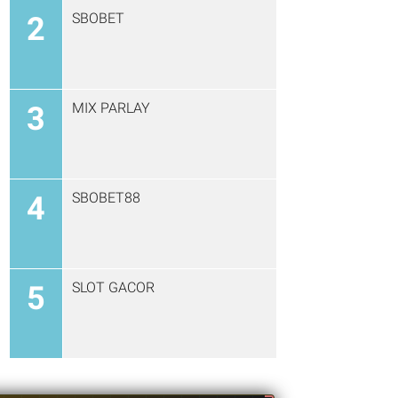
SBOBET
2
MIX PARLAY
3
SBOBET88
4
SLOT GACOR
5