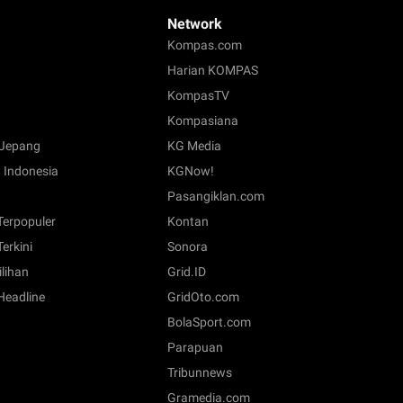
Network
Kompas.com
Harian KOMPAS
KompasTV
Kompasiana
Jepang
KG Media
 Indonesia
KGNow!
Pasangiklan.com
 Terpopuler
Kontan
Terkini
Sonora
ilihan
Grid.ID
 Headline
GridOto.com
BolaSport.com
Parapuan
Tribunnews
Gramedia.com