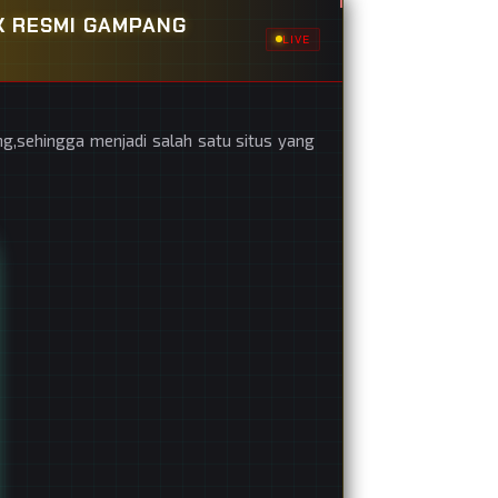
K RESMI GAMPANG
LIVE
g,sehingga menjadi salah satu situs yang