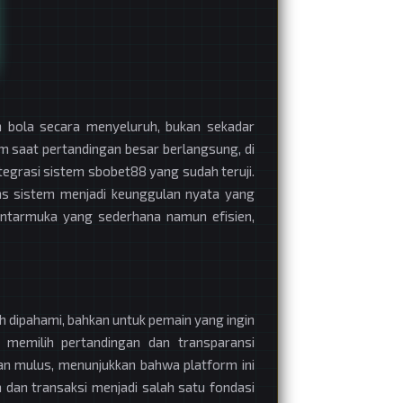
 bola secara menyeluruh, bukan sekadar
em saat pertandingan besar berlangsung, di
tegrasi sistem sbobet88 yang sudah teruji.
ons sistem menjadi keunggulan nyata yang
n antarmuka yang sederhana namun efisien,
ah dipahami, bahkan untuk pemain yang ingin
 memilih pertandingan dan transparansi
alan mulus, menunjukkan bahwa platform ini
dan transaksi menjadi salah satu fondasi