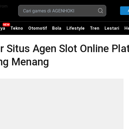
ya
Tekno
Otomotif
Bola
Lifestyle
Tren
Lestari
He
 Situs Agen Slot Online Pl
ng Menang