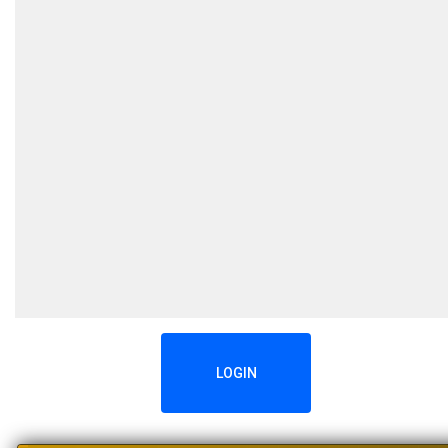
LOGIN