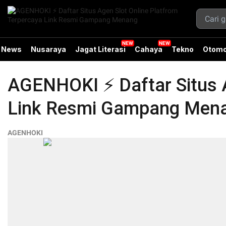
News
Nusaraya
Jagat Literasi
Cahaya
Tekno
Otomo
AGENHOKI ⚡️ Daftar Situs 
Link Resmi Gampang Men
AGENHOKI