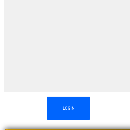
LOGIN