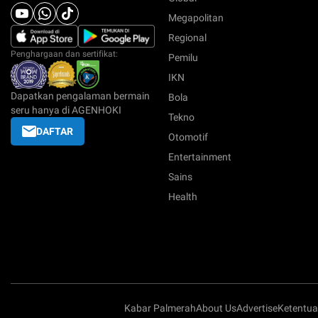
Megapolitan
Regional
Penghargaan dan sertifikat:
Pemilu
IKN
Dapatkan pengalaman bermain
Bola
seru hanya di AGENHOKI
Tekno
DAFTAR
Otomotif
Entertainment
Sains
Health
Kabar Palmerah
About Us
Advertise
Ketentu