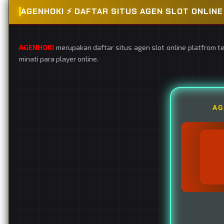
AGENHOKI ⚡️ DAFTAR SITUS AGEN SLOT ONLI
AGENHOKI
merupakan daftar situs agen slot online platfrom t
minati para player online.
AG