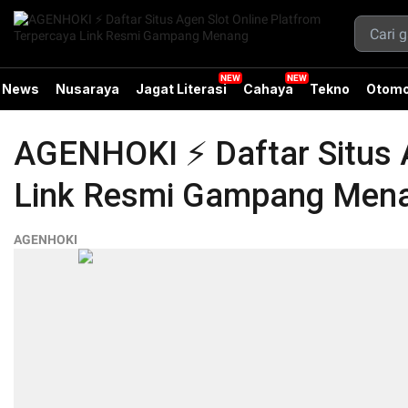
News
Nusaraya
Jagat Literasi
Cahaya
Tekno
Otomo
AGENHOKI ⚡️ Daftar Situs 
Link Resmi Gampang Men
AGENHOKI