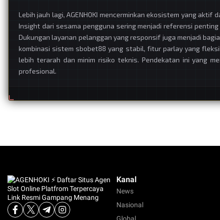
Lebih jauh lagi, AGENHOKI mencerminkan ekosistem yang aktif 
Insight dari sesama pengguna sering menjadi referensi pentin
Dukungan layanan pelanggan yang responsif juga menjadi bagia
kombinasi sistem sbobet88 yang stabil, fitur parlay yang fle
lebih terarah dan minim risiko teknis. Pendekatan ini yang m
profesional.
Kanal
News
Nasional
Global