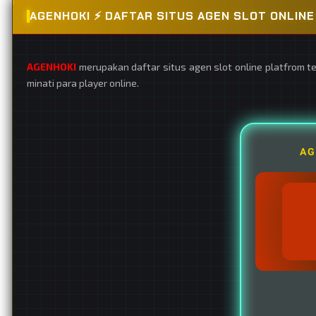
AGENHOKI ⚡️ DAFTAR SITUS AGEN SLOT ONLI
AGENHOKI
merupakan daftar situs agen slot online platfrom t
minati para player online.
AG