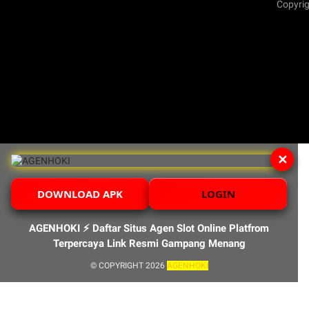
Copyrig
✕
DOWNLOAD APK
LOGIN
AGENHOKI ⚡️ Daftar Situs Agen Slot Online Platfrom
Terpercaya Link Resmi Gampang Menang
© COPYRIGHT 2026
AGENHOKI