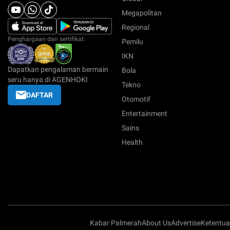
Megapolitan
Regional
Penghargaan dan sertifikat:
Pemilu
IKN
Dapatkan pengalaman bermain
Bola
seru hanya di AGENHOKI
Tekno
DAFTAR
Otomotif
Entertainment
Sains
Health
Kabar Palmerah
About Us
Advertise
Ketentu