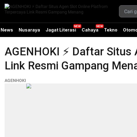
News
Nusaraya
Jagat Literasi
Cahaya
Tekno
Otomo
AGENHOKI ⚡️ Daftar Situs 
Link Resmi Gampang Men
AGENHOKI