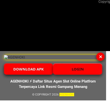
Copyrig
✕
DOWNLOAD APK
LOGIN
AGENHOKI ⚡️ Daftar Situs Agen Slot Online Platfrom
Terpercaya Link Resmi Gampang Menang
© COPYRIGHT 2026
AGENHOKI