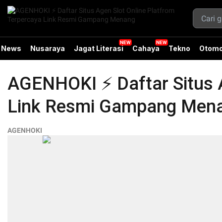
News
Nusaraya
Jagat Literasi
Cahaya
Tekno
Otomo
AGENHOKI ⚡️ Daftar Situs 
Link Resmi Gampang Men
AGENHOKI