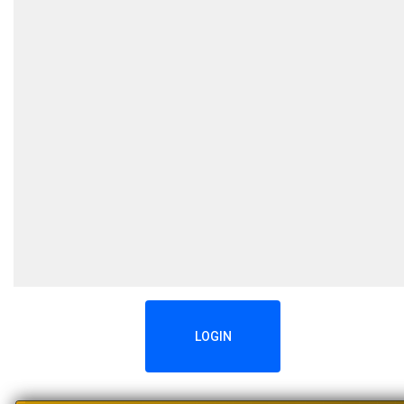
LOGIN