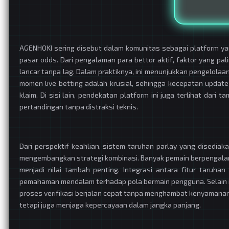
AGENHOKI sering disebut dalam komunitas sebagai platform y
pasar odds. Dari pengalaman para bettor aktif, faktor yang pa
lancar tanpa lag. Dalam praktiknya, ini menunjukkan pengelolaan
momen live betting adalah krusial, sehingga kecepatan updat
klaim. Di sisi lain, pendekatan platform ini juga terlihat da
pertandingan tanpa distraksi teknis.
Dari perspektif keahlian, sistem taruhan parlay yang disedia
mengembangkan strategi kombinasi. Banyak pemain berpengalama
menjadi nilai tambah penting. Integrasi antara fitur taruh
pemahaman mendalam terhadap pola bermain pengguna. Selain it
proses verifikasi berjalan cepat tanpa menghambat kenyamanan
tetapi juga menjaga kepercayaan dalam jangka panjang.