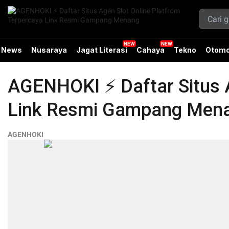
News
Nusaraya
Jagat Literasi
Cahaya
Tekno
Otomo
AGENHOKI ⚡️ Daftar Situs 
Link Resmi Gampang Men
AGENHOKI