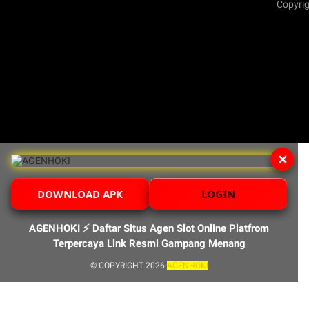
Copyrig
✕
DOWNLOAD APK
LOGIN
AGENHOKI ⚡️ Daftar Situs Agen Slot Online Platfrom
Terpercaya Link Resmi Gampang Menang
© COPYRIGHT 2026
AGENHOKI