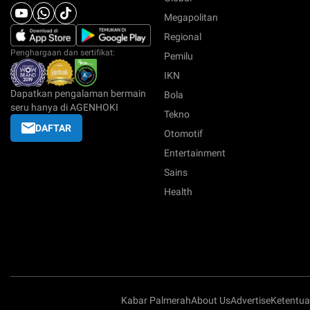
Megapolitan
Regional
Penghargaan dan sertifikat:
Pemilu
IKN
Dapatkan pengalaman bermain
Bola
seru hanya di AGENHOKI
Tekno
DAFTAR
Otomotif
Entertainment
Sains
Health
Kabar Palmerah
About Us
Advertise
Ketentu