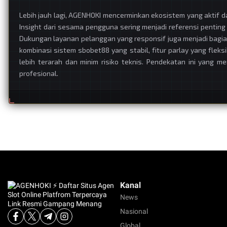
Lebih jauh lagi, AGENHOKI mencerminkan ekosistem yang aktif 
Insight dari sesama pengguna sering menjadi referensi pentin
Dukungan layanan pelanggan yang responsif juga menjadi bagia
kombinasi sistem sbobet88 yang stabil, fitur parlay yang fle
lebih terarah dan minim risiko teknis. Pendekatan ini yang m
profesional.
Kanal
News
Nasional
Global