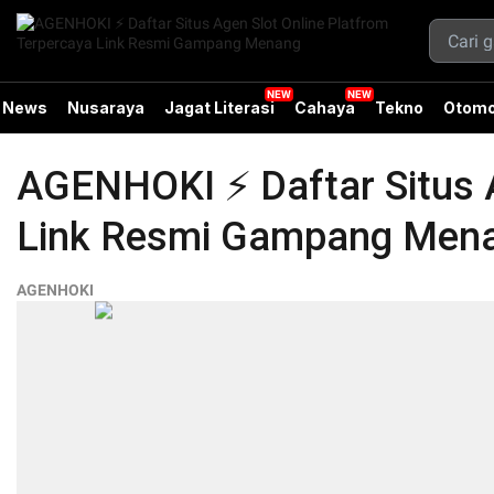
News
Nusaraya
Jagat Literasi
Cahaya
Tekno
Otomo
AGENHOKI ⚡️ Daftar Situs 
Link Resmi Gampang Men
AGENHOKI