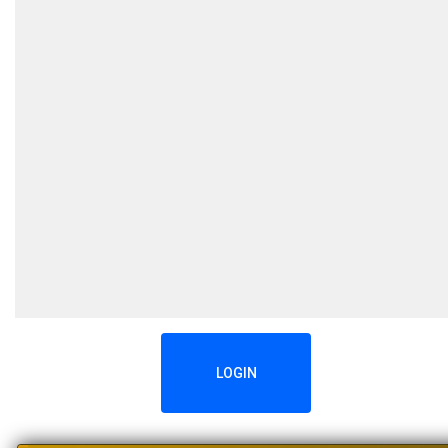
LOGIN