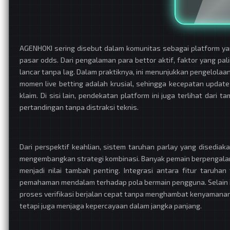
AGENHOKI sering disebut dalam komunitas sebagai platform y
pasar odds. Dari pengalaman para bettor aktif, faktor yang pa
lancar tanpa lag. Dalam praktiknya, ini menunjukkan pengelolaan
momen live betting adalah krusial, sehingga kecepatan updat
klaim. Di sisi lain, pendekatan platform ini juga terlihat da
pertandingan tanpa distraksi teknis.
Dari perspektif keahlian, sistem taruhan parlay yang disedia
mengembangkan strategi kombinasi. Banyak pemain berpengalama
menjadi nilai tambah penting. Integrasi antara fitur taruh
pemahaman mendalam terhadap pola bermain pengguna. Selain it
proses verifikasi berjalan cepat tanpa menghambat kenyamanan
tetapi juga menjaga kepercayaan dalam jangka panjang.