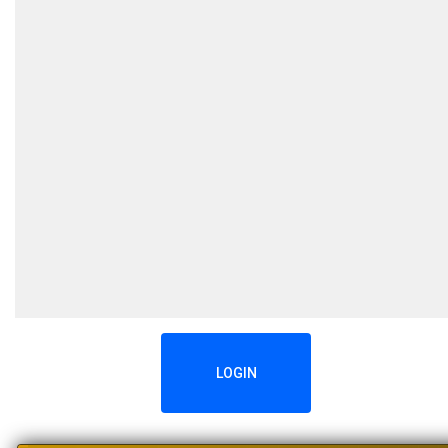
LOGIN