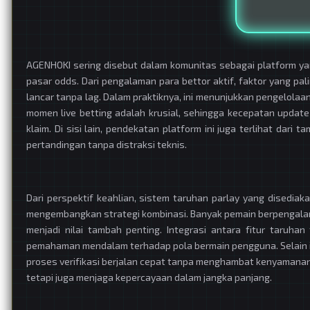
AGENHOKI sering disebut dalam komunitas sebagai platform y
pasar odds. Dari pengalaman para bettor aktif, faktor yang pa
lancar tanpa lag. Dalam praktiknya, ini menunjukkan pengelolaan
momen live betting adalah krusial, sehingga kecepatan updat
klaim. Di sisi lain, pendekatan platform ini juga terlihat da
pertandingan tanpa distraksi teknis.
Dari perspektif keahlian, sistem taruhan parlay yang disedia
mengembangkan strategi kombinasi. Banyak pemain berpengalama
menjadi nilai tambah penting. Integrasi antara fitur taruh
pemahaman mendalam terhadap pola bermain pengguna. Selain it
proses verifikasi berjalan cepat tanpa menghambat kenyamanan
tetapi juga menjaga kepercayaan dalam jangka panjang.