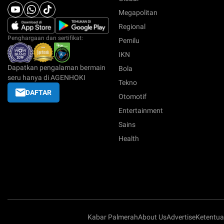
Megapolitan
Regional
Penghargaan dan sertifikat:
Pemilu
IKN
Dapatkan pengalaman bermain
Bola
seru hanya di AGENHOKI
Tekno
DAFTAR
Otomotif
Entertainment
Sains
Health
Kabar Palmerah
About Us
Advertise
Ketentu