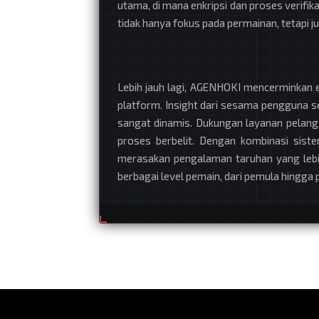
utama, di mana enkripsi dan proses verif
tidak hanya fokus pada permainan, tetapi 
Lebih jauh lagi, AGENHOKI mencerminkan 
platform. Insight dari sesama pengguna s
sangat dinamis. Dukungan layanan pelangg
proses berbelit. Dengan kombinasi siste
merasakan pengalaman taruhan yang lebih
berbagai level pemain, dari pemula hingga 