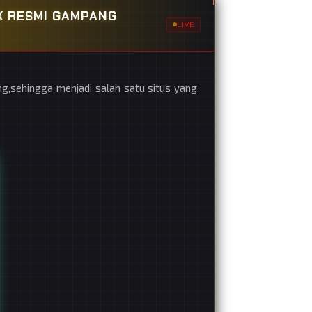
K RESMI GAMPANG
LIVE
g,sehingga menjadi salah satu situs yang