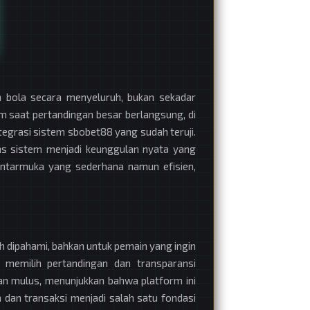
 bola secara menyeluruh, bukan sekadar
em saat pertandingan besar berlangsung, di
tegrasi sistem sbobet88 yang sudah teruji.
ons sistem menjadi keunggulan nyata yang
n antarmuka yang sederhana namun efisien,
ah dipahami, bahkan untuk pemain yang ingin
 memilih pertandingan dan transparansi
alan mulus, menunjukkan bahwa platform ini
dan transaksi menjadi salah satu fondasi