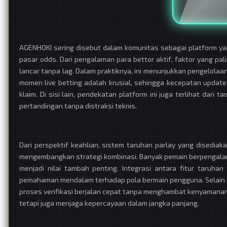
AGENHOKI sering disebut dalam komunitas sebagai platform y
pasar odds. Dari pengalaman para bettor aktif, faktor yang pa
lancar tanpa lag. Dalam praktiknya, ini menunjukkan pengelolaan
momen live betting adalah krusial, sehingga kecepatan updat
klaim. Di sisi lain, pendekatan platform ini juga terlihat da
pertandingan tanpa distraksi teknis.
Dari perspektif keahlian, sistem taruhan parlay yang disedia
mengembangkan strategi kombinasi. Banyak pemain berpengalama
menjadi nilai tambah penting. Integrasi antara fitur taruh
pemahaman mendalam terhadap pola bermain pengguna. Selain it
proses verifikasi berjalan cepat tanpa menghambat kenyamanan
tetapi juga menjaga kepercayaan dalam jangka panjang.