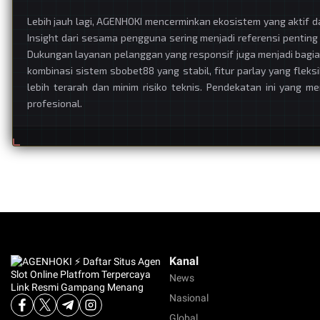
Lebih jauh lagi, AGENHOKI mencerminkan ekosistem yang aktif 
Insight dari sesama pengguna sering menjadi referensi pentin
Dukungan layanan pelanggan yang responsif juga menjadi bagia
kombinasi sistem sbobet88 yang stabil, fitur parlay yang fle
lebih terarah dan minim risiko teknis. Pendekatan ini yang m
profesional.
Kanal
News
Nasional
Global