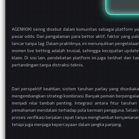
AGENHOKI sering disebut dalam komunitas sebagai platform y
pasar odds. Dari pengalaman para bettor aktif, faktor yang pa
lancar tanpa lag. Dalam praktiknya, ini menunjukkan pengelolaan
momen live betting adalah krusial, sehingga kecepatan updat
klaim. Di sisi lain, pendekatan platform ini juga terlihat da
pertandingan tanpa distraksi teknis.
Dari perspektif keahlian, sistem taruhan parlay yang disedia
mengembangkan strategi kombinasi. Banyak pemain berpengalama
menjadi nilai tambah penting. Integrasi antara fitur taruh
pemahaman mendalam terhadap pola bermain pengguna. Selain it
proses verifikasi berjalan cepat tanpa menghambat kenyamanan
tetapi juga menjaga kepercayaan dalam jangka panjang.