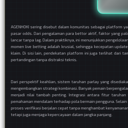
AGENHOKI sering disebut dalam komunitas sebagai platform y
pasar odds. Dari pengalaman para bettor aktif, faktor yang pa
lancar tanpa lag. Dalam praktiknya, ini menunjukkan pengelolaan
momen live betting adalah krusial, sehingga kecepatan updat
klaim. Di sisi lain, pendekatan platform ini juga terlihat da
pertandingan tanpa distraksi teknis.
Dari perspektif keahlian, sistem taruhan parlay yang disedia
mengembangkan strategi kombinasi. Banyak pemain berpengalama
menjadi nilai tambah penting. Integrasi antara fitur taruh
pemahaman mendalam terhadap pola bermain pengguna. Selain it
proses verifikasi berjalan cepat tanpa menghambat kenyamanan
tetapi juga menjaga kepercayaan dalam jangka panjang.