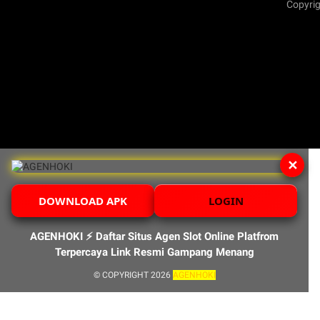
Copyrig
✕
DOWNLOAD APK
LOGIN
AGENHOKI ⚡️ Daftar Situs Agen Slot Online Platfrom
Terpercaya Link Resmi Gampang Menang
© COPYRIGHT 2026
AGENHOKI