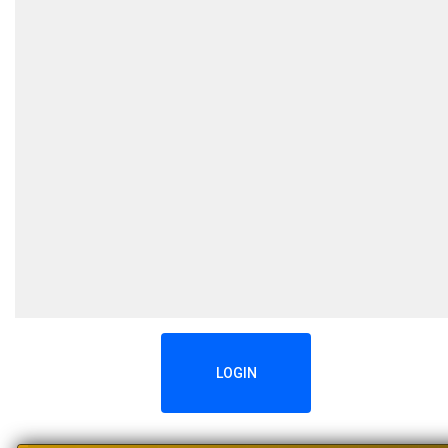
LOGIN