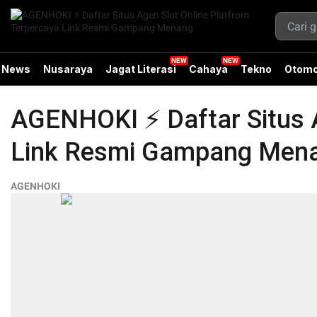
News
Nusaraya
Jagat Literasi
Cahaya
Tekno
Otomo
AGENHOKI ⚡️ Daftar Situs 
Link Resmi Gampang Men
AGENHOKI