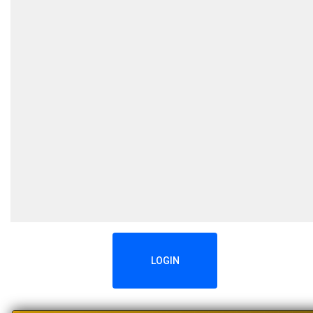
LOGIN