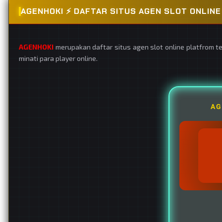
AGENHOKI ⚡️ DAFTAR SITUS AGEN SLOT ONLI
AGENHOKI
merupakan daftar situs agen slot online platfrom t
minati para player online.
AG