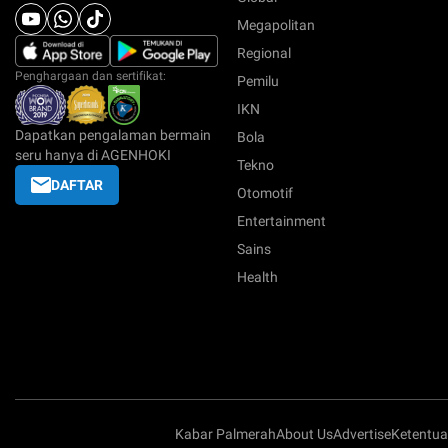
Megapolitan
Regional
Penghargaan dan sertifikat:
Pemilu
IKN
Dapatkan pengalaman bermain
Bola
seru hanya di AGENHOKI
Tekno
DAFTAR
Otomotif
Entertainment
Sains
Health
Kabar Palmerah
About Us
Advertise
Ketentu