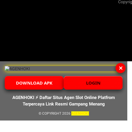
Copyrig
✕
DOWNLOAD APK
LOGIN
AGENHOKI ⚡️ Daftar Situs Agen Slot Online Platfrom
Terpercaya Link Resmi Gampang Menang
© COPYRIGHT 2026
AGENHOKI