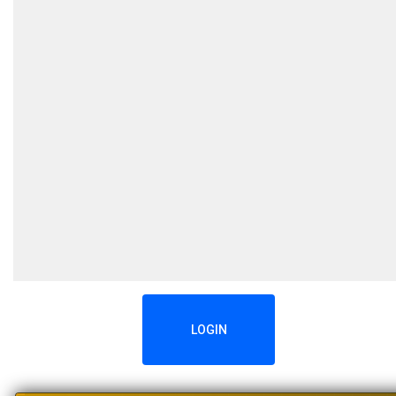
LOGIN