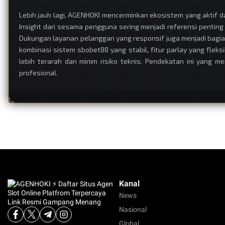
Lebih jauh lagi, AGENHOKI mencerminkan ekosistem yang aktif 
Insight dari sesama pengguna sering menjadi referensi pentin
Dukungan layanan pelanggan yang responsif juga menjadi bagia
kombinasi sistem sbobet88 yang stabil, fitur parlay yang fle
lebih terarah dan minim risiko teknis. Pendekatan ini yang m
profesional.
Kanal
News
Nasional
Global