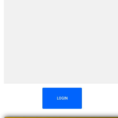
LOGIN