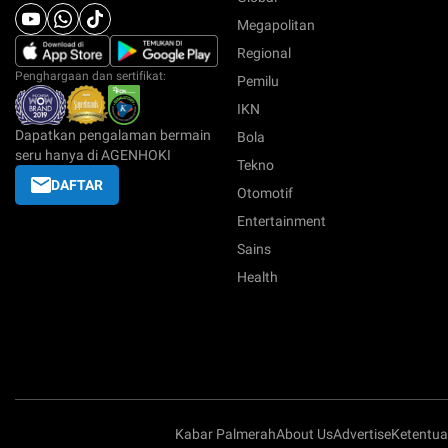
Megapolitan
Regional
Penghargaan dan sertifikat:
Pemilu
IKN
Dapatkan pengalaman bermain
Bola
seru hanya di AGENHOKI
Tekno
DAFTAR
Otomotif
Entertainment
Sains
Health
Kabar Palmerah
About Us
Advertise
Ketentu