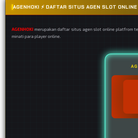
AGENHOKI ⚡️ DAFTAR SITUS AGEN SLOT ONLI
AGENHOKI
merupakan daftar situs agen slot online platfrom t
minati para player online.
AG