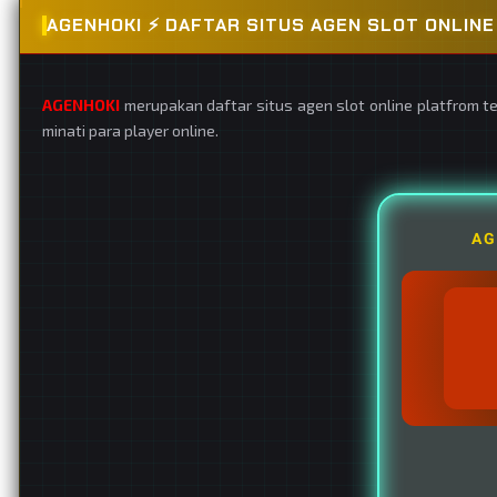
AGENHOKI ⚡️ DAFTAR SITUS AGEN SLOT ONLI
AGENHOKI
merupakan daftar situs agen slot online platfrom t
minati para player online.
AG