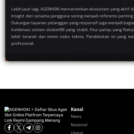
Lebih jauh lagi, AGENHOKI mencerminkan ekosistem yang aktif 
Insight dari sesama pengguna sering menjadi referensi pentin
Dukungan layanan pelanggan yang responsif juga menjadi bagia
kombinasi sistem sbobet88 yang stabil, fitur parlay yang fle
lebih terarah dan minim risiko teknis. Pendekatan ini yang m
profesional.
Kanal
News
Nasional
Global