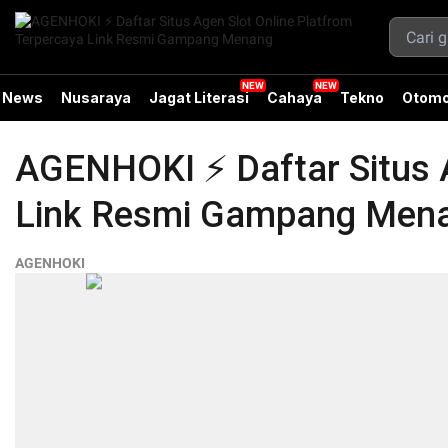
News
Nusaraya
Jagat Literasi
Cahaya
Tekno
Otomo
AGENHOKI ⚡️ Daftar Situs 
Link Resmi Gampang Men
AGENHOKI