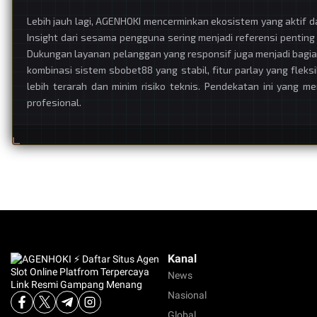
Lebih jauh lagi, AGENHOKI mencerminkan ekosistem yang aktif 
Insight dari sesama pengguna sering menjadi referensi pentin
Dukungan layanan pelanggan yang responsif juga menjadi bagia
kombinasi sistem sbobet88 yang stabil, fitur parlay yang fle
lebih terarah dan minim risiko teknis. Pendekatan ini yang m
profesional.
Kanal
News
Nasional
Global