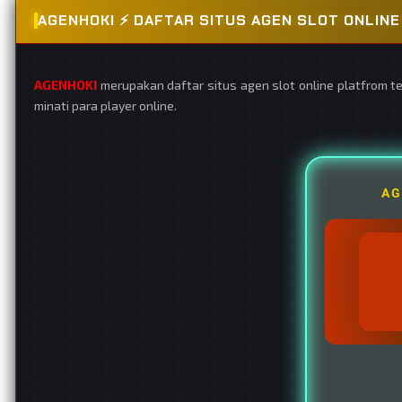
AGENHOKI ⚡️ DAFTAR SITUS AGEN SLOT ONLI
AGENHOKI
merupakan daftar situs agen slot online platfrom t
minati para player online.
AG