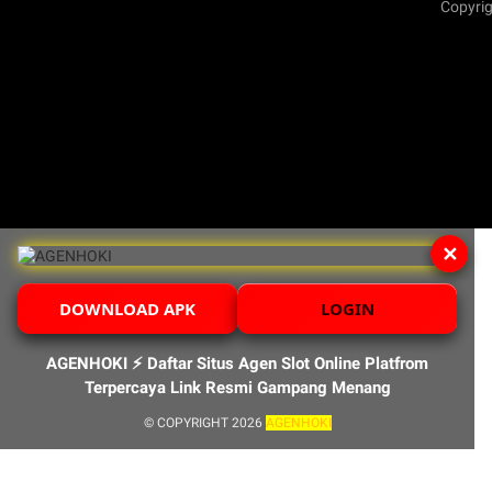
Copyrig
✕
DOWNLOAD APK
LOGIN
AGENHOKI ⚡️ Daftar Situs Agen Slot Online Platfrom
Terpercaya Link Resmi Gampang Menang
© COPYRIGHT 2026
AGENHOKI