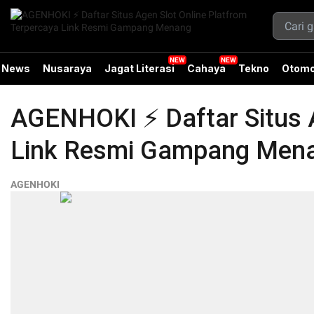
News
Nusaraya
Jagat Literasi
Cahaya
Tekno
Otomo
AGENHOKI ⚡️ Daftar Situs 
Link Resmi Gampang Men
AGENHOKI