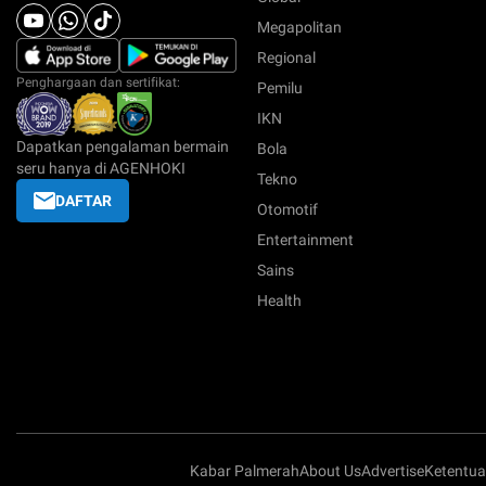
Megapolitan
Regional
Penghargaan dan sertifikat:
Pemilu
IKN
Dapatkan pengalaman bermain
Bola
seru hanya di AGENHOKI
Tekno
DAFTAR
Otomotif
Entertainment
Sains
Health
Kabar Palmerah
About Us
Advertise
Ketentu