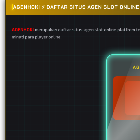
AGENHOKI ⚡️ DAFTAR SITUS AGEN SLOT ONLI
AGENHOKI
merupakan daftar situs agen slot online platfrom t
minati para player online.
AG