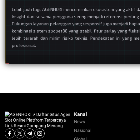
Lebih jauh lagi, AGENHOKI mencerminkan ekosistem yang aktif 
Insight dari sesama pengguna sering menjadi referensi pentin
Dukungan layanan pelanggan yang responsif juga menjadi bagia
kombinasi sistem sbobet88 yang stabil, fitur parlay yang fle
lebih terarah dan minim risiko teknis. Pendekatan ini yang m
profesional.
Kanal
News
Nasional
Global