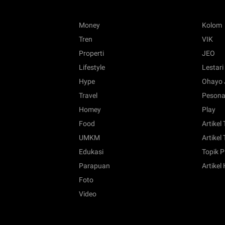
Money
Kolom
Tren
VIK
Properti
JEO
Lifestyle
Lestari
Hype
Ohayo 
Travel
Pesona
Homey
Play
Food
Artikel
UMKM
Artikel 
Edukasi
Topik P
Parapuan
Artikel
Foto
Video