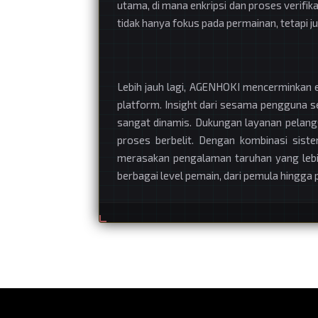
utama, di mana enkripsi dan proses verif
tidak hanya fokus pada permainan, tetapi 
Lebih jauh lagi, AGENHOKI mencerminkan 
platform. Insight dari sesama pengguna s
sangat dinamis. Dukungan layanan pelangg
proses berbelit. Dengan kombinasi siste
merasakan pengalaman taruhan yang lebih
berbagai level pemain, dari pemula hingga 