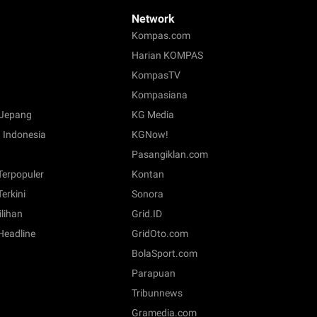
Network
Kompas.com
Harian KOMPAS
KompasTV
Kompasiana
Jepang
KG Media
 Indonesia
KGNow!
Pasangiklan.com
 Terpopuler
Kontan
Terkini
Sonora
ilihan
Grid.ID
 Headline
GridOto.com
BolaSport.com
Parapuan
Tribunnews
Gramedia.com