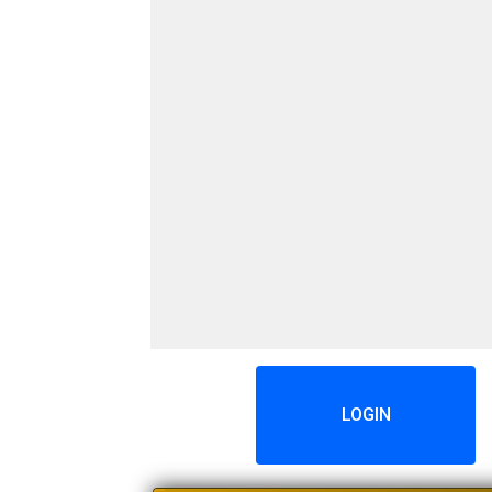
LOGIN