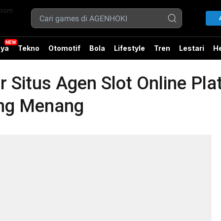
ya
Tekno
Otomotif
Bola
Lifestyle
Tren
Lestari
He
 Situs Agen Slot Online Pl
ng Menang