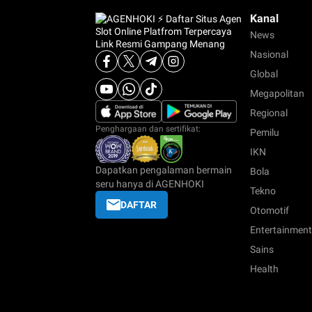
Kanal
News
Nasional
Global
Megapolitan
Regional
Penghargaan dan sertifikat:
Pemilu
IKN
Dapatkan pengalaman bermain
Bola
seru hanya di AGENHOKI
Tekno
DAFTAR
Otomotif
Entertainment
Sains
Health