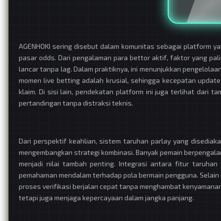
AGENHOKI sering disebut dalam komunitas sebagai platform y
pasar odds. Dari pengalaman para bettor aktif, faktor yang pa
lancar tanpa lag. Dalam praktiknya, ini menunjukkan pengelolaan
momen live betting adalah krusial, sehingga kecepatan updat
klaim. Di sisi lain, pendekatan platform ini juga terlihat da
pertandingan tanpa distraksi teknis.
Dari perspektif keahlian, sistem taruhan parlay yang disedia
mengembangkan strategi kombinasi. Banyak pemain berpengalama
menjadi nilai tambah penting. Integrasi antara fitur taruh
pemahaman mendalam terhadap pola bermain pengguna. Selain it
proses verifikasi berjalan cepat tanpa menghambat kenyamanan
tetapi juga menjaga kepercayaan dalam jangka panjang.