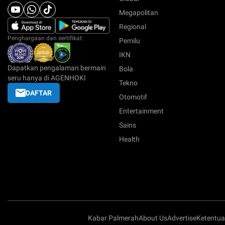
Megapolitan
Regional
Penghargaan dan sertifikat:
Pemilu
IKN
Dapatkan pengalaman bermain
Bola
seru hanya di AGENHOKI
Tekno
DAFTAR
Otomotif
Entertainment
Sains
Health
Kabar Palmerah
About Us
Advertise
Ketentu