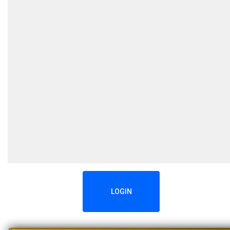
LOGIN