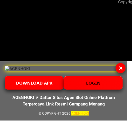
Copyrig
✕
DOWNLOAD APK
LOGIN
AGENHOKI ⚡️ Daftar Situs Agen Slot Online Platfrom
Terpercaya Link Resmi Gampang Menang
© COPYRIGHT 2026
AGENHOKI