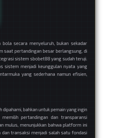
 bola secara menyeluruh, bukan sekadar
em saat pertandingan besar berlangsung, di
tegrasi sistem sbobet88 yang sudah teruji.
ons sistem menjadi keunggulan nyata yang
n antarmuka yang sederhana namun efisien,
ah dipahami, bahkan untuk pemain yang ingin
 memilih pertandingan dan transparansi
alan mulus, menunjukkan bahwa platform ini
dan transaksi menjadi salah satu fondasi