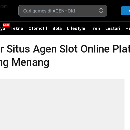
ya
Tekno
Otomotif
Bola
Lifestyle
Tren
Lestari
He
 Situs Agen Slot Online Pl
ng Menang