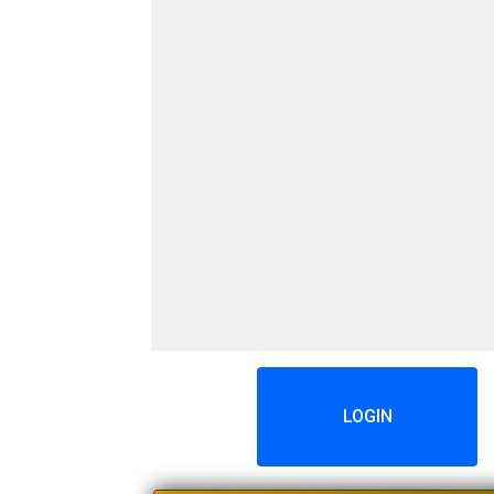
LOGIN