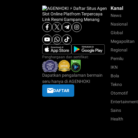
Kanal
News
Nasional
Global
Megapolitan
Regional
Penghargaan dan sertifikat:
Pemilu
IKN
Dapatkan pengalaman bermain
Bola
seru hanya di AGENHOKI
Tekno
DAFTAR
Otomotif
Entertainment
Sains
Health