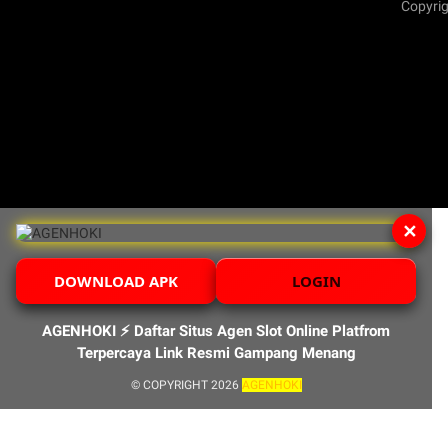
Copyrig
✕
DOWNLOAD APK
LOGIN
AGENHOKI ⚡️ Daftar Situs Agen Slot Online Platfrom
Terpercaya Link Resmi Gampang Menang
© COPYRIGHT 2026
AGENHOKI