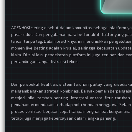
AGENHOKI sering disebut dalam komunitas sebagai platform y
pasar odds. Dari pengalaman para bettor aktif, faktor yang pa
lancar tanpa lag. Dalam praktiknya, ini menunjukkan pengelolaan
momen live betting adalah krusial, sehingga kecepatan updat
klaim. Di sisi lain, pendekatan platform ini juga terlihat da
pertandingan tanpa distraksi teknis.
Dari perspektif keahlian, sistem taruhan parlay yang disedia
mengembangkan strategi kombinasi. Banyak pemain berpengalama
menjadi nilai tambah penting. Integrasi antara fitur taruh
pemahaman mendalam terhadap pola bermain pengguna. Selain it
proses verifikasi berjalan cepat tanpa menghambat kenyamanan
tetapi juga menjaga kepercayaan dalam jangka panjang.