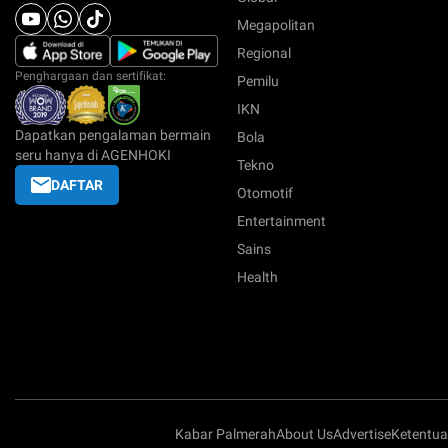
Megapolitan
Regional
Penghargaan dan sertifikat:
Pemilu
IKN
Dapatkan pengalaman bermain
Bola
seru hanya di AGENHOKI
Tekno
DAFTAR
Otomotif
Entertainment
Sains
Health
Kabar Palmerah
About Us
Advertise
Ketentu