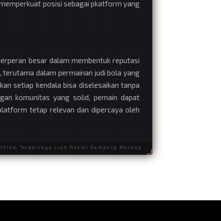
i memperkuat posisi sebagai pkatform yang
 berperan besar dalam membentuk reputasi
, terutama dalam permainan judi bola yang
an setiap kendala bisa diselesaikan tanpa
ungan komunitas yang solid, pemain dapat
latform tetap relevan dan dipercaya oleh
latfrom Terpercaya Link Resmi Gampang Menang