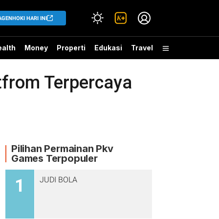
AGENHOKI HARI INI
alth
Money
Properti
Edukasi
Travel
atfrom Terpercaya
Pilihan Permainan Pkv
Games Terpopuler
JUDI BOLA
1