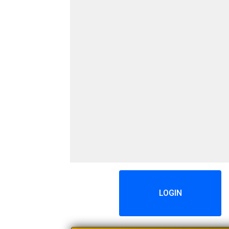
LOGIN