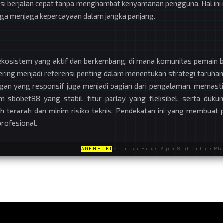
ikasi berjalan cepat tanpa menghambat kenyamanan pengguna. Hal in
juga menjaga kepercayaan dalam jangka panjang.
ekosistem yang aktif dan berkembang, di mana komunitas pemain
ering menjadi referensi penting dalam menentukan strategi taruhan
an yang responsif juga menjadi bagian dari pengalaman, memastik
m sbobet88 yang stabil, fitur parlay yang fleksibel, serta duk
 terarah dan minim risiko teknis. Pendekatan ini yang membuat p
profesional.
AGENHOKI
⚡️ Daftar Situs Agen Slot Online P