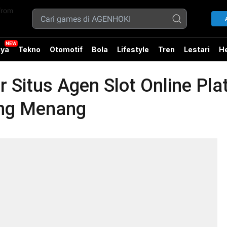
ya
Tekno
Otomotif
Bola
Lifestyle
Tren
Lestari
He
 Situs Agen Slot Online Pl
ng Menang