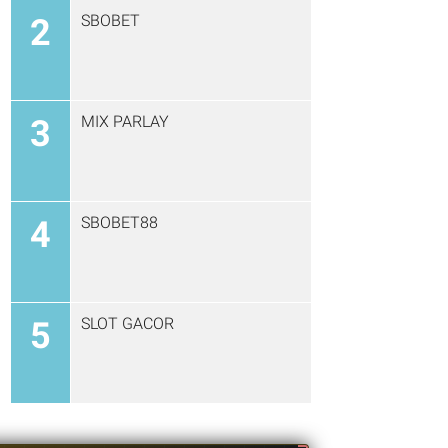
SBOBET
2
MIX PARLAY
3
SBOBET88
4
SLOT GACOR
5