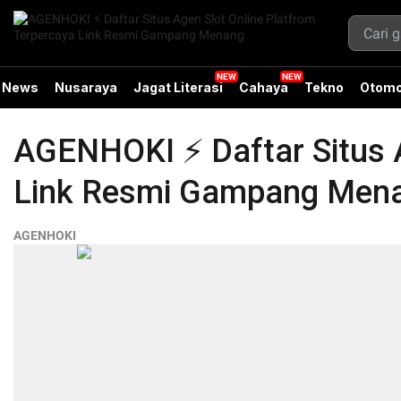
News
Nusaraya
Jagat Literasi
Cahaya
Tekno
Otomo
AGENHOKI ⚡️ Daftar Situs 
Link Resmi Gampang Men
AGENHOKI