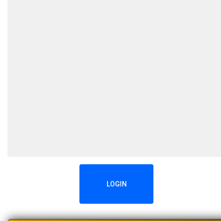
LOGIN