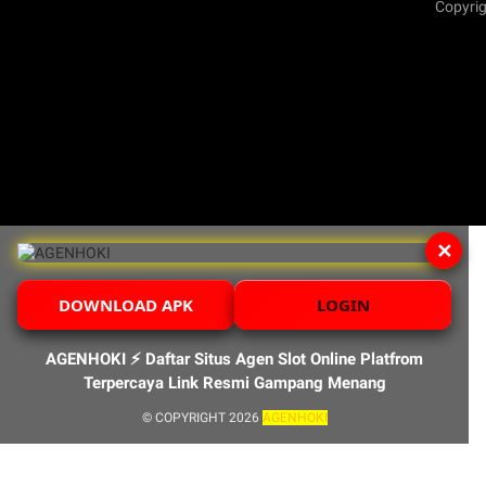
Copyrig
✕
DOWNLOAD APK
LOGIN
AGENHOKI ⚡️ Daftar Situs Agen Slot Online Platfrom
Terpercaya Link Resmi Gampang Menang
© COPYRIGHT 2026
AGENHOKI