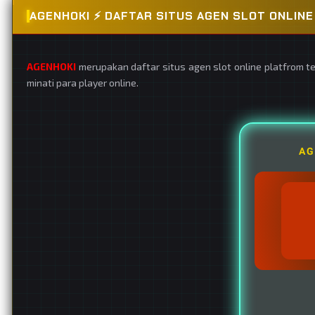
AGENHOKI ⚡️ DAFTAR SITUS AGEN SLOT ONLI
AGENHOKI
merupakan daftar situs agen slot online platfrom t
minati para player online.
AG