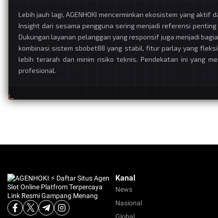
Lebih jauh lagi, AGENHOKI mencerminkan ekosistem yang aktif 
Insight dari sesama pengguna sering menjadi referensi pentin
Dukungan layanan pelanggan yang responsif juga menjadi bagia
kombinasi sistem sbobet88 yang stabil, fitur parlay yang fle
lebih terarah dan minim risiko teknis. Pendekatan ini yang m
profesional.
Kanal
News
Nasional
Global