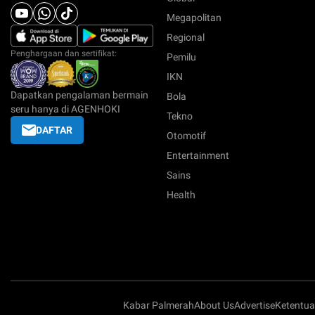
Megapolitan
Regional
Penghargaan dan sertifikat:
Pemilu
IKN
Dapatkan pengalaman bermain
Bola
seru hanya di AGENHOKI
Tekno
DAFTAR
Otomotif
Entertainment
Sains
Health
Kabar Palmerah
About Us
Advertise
Ketentu