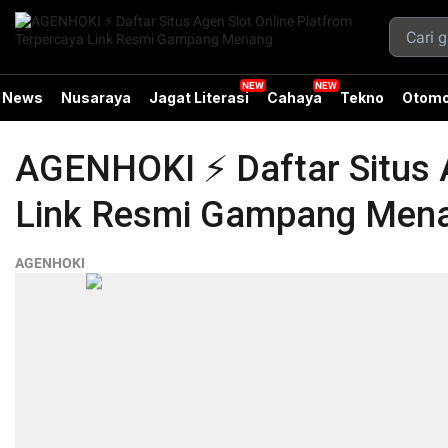
News
Nusaraya
Jagat Literasi
Cahaya
Tekno
Otomo
AGENHOKI ⚡️ Daftar Situs 
Link Resmi Gampang Men
AGENHOKI