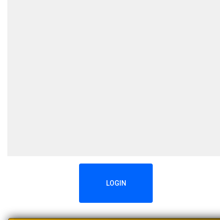
LOGIN