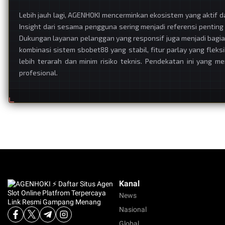
Lebih jauh lagi, AGENHOKI mencerminkan ekosistem yang aktif 
Insight dari sesama pengguna sering menjadi referensi pentin
Dukungan layanan pelanggan yang responsif juga menjadi bagia
kombinasi sistem sbobet88 yang stabil, fitur parlay yang fle
lebih terarah dan minim risiko teknis. Pendekatan ini yang m
profesional.
Kanal
News
Nasional
Global