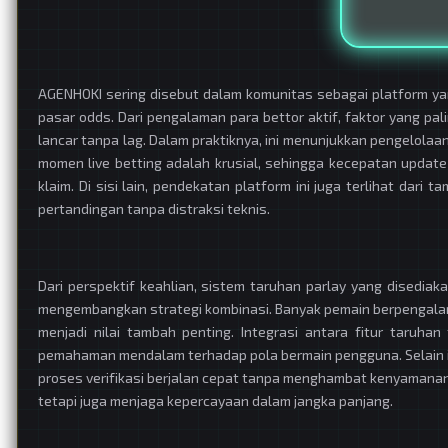
AGENHOKI sering disebut dalam komunitas sebagai platform y
pasar odds. Dari pengalaman para bettor aktif, faktor yang pa
lancar tanpa lag. Dalam praktiknya, ini menunjukkan pengelolaan
momen live betting adalah krusial, sehingga kecepatan updat
klaim. Di sisi lain, pendekatan platform ini juga terlihat da
pertandingan tanpa distraksi teknis.
Dari perspektif keahlian, sistem taruhan parlay yang disedia
mengembangkan strategi kombinasi. Banyak pemain berpengalama
menjadi nilai tambah penting. Integrasi antara fitur taruh
pemahaman mendalam terhadap pola bermain pengguna. Selain it
proses verifikasi berjalan cepat tanpa menghambat kenyamanan
tetapi juga menjaga kepercayaan dalam jangka panjang.