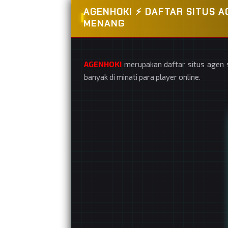
AGENHOKI ⚡️ DAFTAR SITUS 
MENANG
AGENHOKI
merupakan daftar situs agen s
banyak di minati para player online.