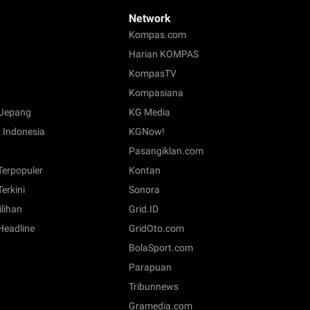
Network
Kompas.com
Harian KOMPAS
KompasTV
Kompasiana
Jepang
KG Media
 Indonesia
KGNow!
Pasangiklan.com
 Terpopuler
Kontan
Terkini
Sonora
ilihan
Grid.ID
 Headline
GridOto.com
BolaSport.com
Parapuan
Tribunnews
Gramedia.com