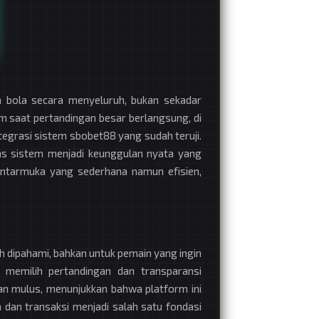
 bola secara menyeluruh, bukan sekadar
em saat pertandingan besar berlangsung, di
tegrasi sistem sbobet88 yang sudah teruji.
ons sistem menjadi keunggulan nyata yang
n antarmuka yang sederhana namun efisien,
ah dipahami, bahkan untuk pemain yang ingin
 memilih pertandingan dan transparansi
alan mulus, menunjukkan bahwa platform ini
dan transaksi menjadi salah satu fondasi