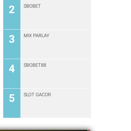
SBOBET
2
MIX PARLAY
3
SBOBET88
4
SLOT GACOR
5