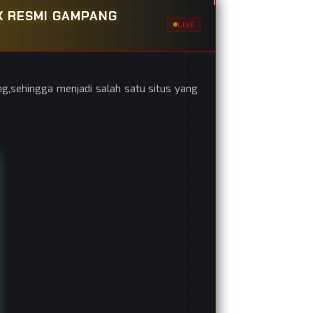
K RESMI GAMPANG
LIVE
g,sehingga menjadi salah satu situs yang