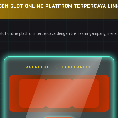
AGEN SLOT ONLINE PLATFROM TERPERCAYA LIN
lot online platfrom terpercaya dengan link resmi gampang menan
AGENHOKI
TEST HOKI HARI INI