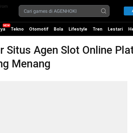
ya
Tekno
Otomotif
Bola
Lifestyle
Tren
Lestari
He
 Situs Agen Slot Online Pl
ng Menang