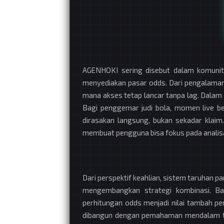
AGENHOKI sering disebut dalam komunit
menyediakan pasar odds. Dari pengalaman p
mana akses tetap lancar tanpa lag. Dalam 
Bagi penggemar judi bola, momen live be
dirasakan langsung, bukan sekadar klaim.
membuat pengguna bisa fokus pada analisa 
Dari perspektif keahlian, sistem taruhan p
mengembangkan strategi kombinasi. Ban
perhitungan odds menjadi nilai tambah pen
dibangun dengan pemahaman mendalam terh