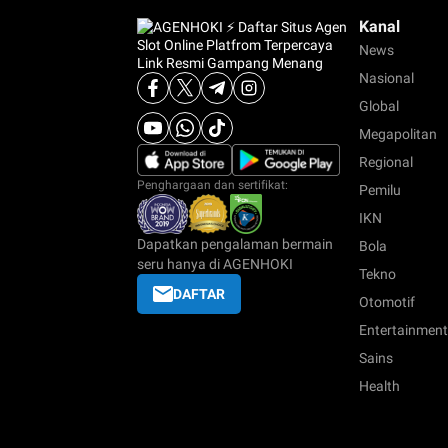
Kanal
News
Nasional
Global
Megapolitan
Regional
Penghargaan dan sertifikat:
Pemilu
IKN
Dapatkan pengalaman bermain
Bola
seru hanya di AGENHOKI
Tekno
DAFTAR
Otomotif
Entertainment
Sains
Health