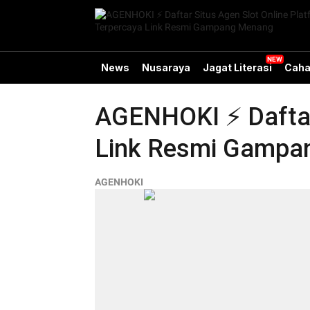
News
Nusaraya
Jagat Literasi
Caha
AGENHOKI ⚡️ Daftar
Link Resmi Gampa
AGENHOKI