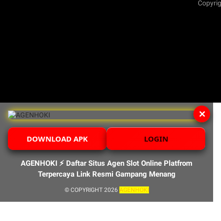
Copyrig
✕
DOWNLOAD APK
LOGIN
AGENHOKI ⚡️ Daftar Situs Agen Slot Online Platfrom
Terpercaya Link Resmi Gampang Menang
© COPYRIGHT 2026
AGENHOKI