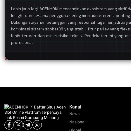
Lebih jauh lagi, AGENHOKI mencerminkan ekosistem yang aktif 
Insight dari sesama pengguna sering menjadi referensi pentin
Dukungan layanan pelanggan yang responsif juga menjadi bagia
kombinasi sistem sbobet88 yang stabil, fitur parlay yang fle
lebih terarah dan minim risiko teknis. Pendekatan ini yang m
profesional.
Kanal
News
Nasional
Global