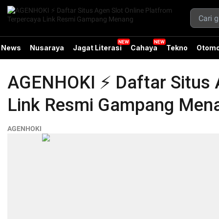
News
Nusaraya
Jagat Literasi
Cahaya
Tekno
Otomo
AGENHOKI ⚡️ Daftar Situs 
Link Resmi Gampang Men
AGENHOKI