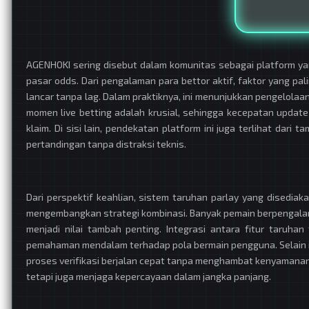
AGENHOKI sering disebut dalam komunitas sebagai platform y
pasar odds. Dari pengalaman para bettor aktif, faktor yang pa
lancar tanpa lag. Dalam praktiknya, ini menunjukkan pengelolaan
momen live betting adalah krusial, sehingga kecepatan updat
klaim. Di sisi lain, pendekatan platform ini juga terlihat da
pertandingan tanpa distraksi teknis.
Dari perspektif keahlian, sistem taruhan parlay yang disedia
mengembangkan strategi kombinasi. Banyak pemain berpengalama
menjadi nilai tambah penting. Integrasi antara fitur taruh
pemahaman mendalam terhadap pola bermain pengguna. Selain it
proses verifikasi berjalan cepat tanpa menghambat kenyamanan
tetapi juga menjaga kepercayaan dalam jangka panjang.