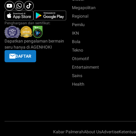
Megapolitan
Regional
Penghargaan dan sertifikat:
Pemilu
IKN
Dapatkan pengalaman bermain
Bola
seru hanya di AGENHOKI
Tekno
DAFTAR
Otomotif
Entertainment
Sains
Health
Kabar Palmerah
About Us
Advertise
Ketentu