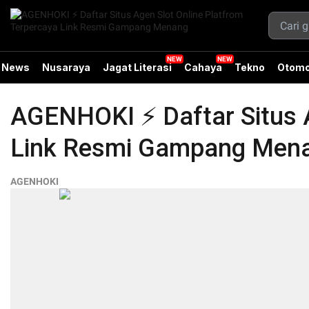
News
Nusaraya
Jagat Literasi
Cahaya
Tekno
Otomo
AGENHOKI ⚡️ Daftar Situs 
Link Resmi Gampang Men
AGENHOKI