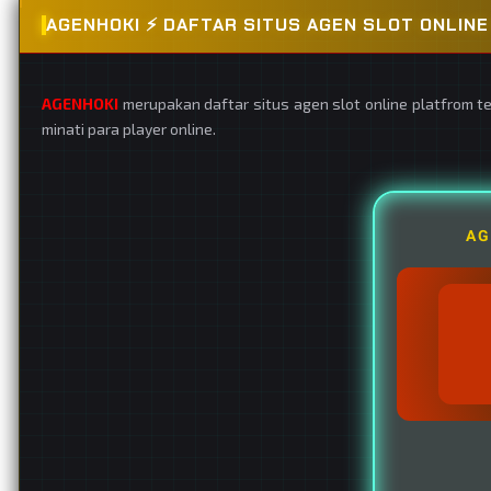
AGENHOKI ⚡️ DAFTAR SITUS AGEN SLOT ONLI
AGENHOKI
merupakan daftar situs agen slot online platfrom t
minati para player online.
AG