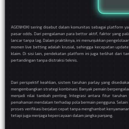
AGENHOKI sering disebut dalam komunitas sebagai platform y
pasar odds. Dari pengalaman para bettor aktif, faktor yang pa
lancar tanpa lag. Dalam praktiknya, ini menunjukkan pengelolaan
momen live betting adalah krusial, sehingga kecepatan updat
klaim. Di sisi lain, pendekatan platform ini juga terlihat da
pertandingan tanpa distraksi teknis.
Dari perspektif keahlian, sistem taruhan parlay yang disedia
mengembangkan strategi kombinasi. Banyak pemain berpengalama
menjadi nilai tambah penting. Integrasi antara fitur taruh
pemahaman mendalam terhadap pola bermain pengguna. Selain it
proses verifikasi berjalan cepat tanpa menghambat kenyamanan
tetapi juga menjaga kepercayaan dalam jangka panjang.