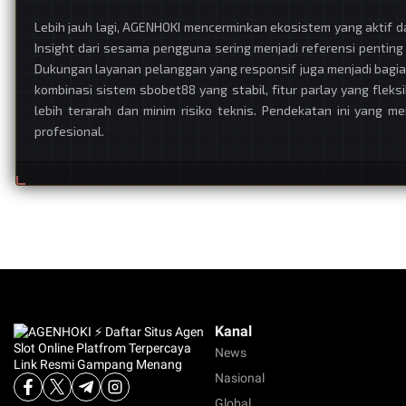
Lebih jauh lagi, AGENHOKI mencerminkan ekosistem yang aktif 
Insight dari sesama pengguna sering menjadi referensi pentin
Dukungan layanan pelanggan yang responsif juga menjadi bagia
kombinasi sistem sbobet88 yang stabil, fitur parlay yang fle
lebih terarah dan minim risiko teknis. Pendekatan ini yang m
profesional.
Kanal
News
Nasional
Global