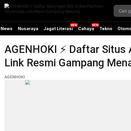
News
Nusaraya
Jagat Literasi
Cahaya
Tekno
Otomo
AGENHOKI ⚡️ Daftar Situs 
Link Resmi Gampang Men
AGENHOKI