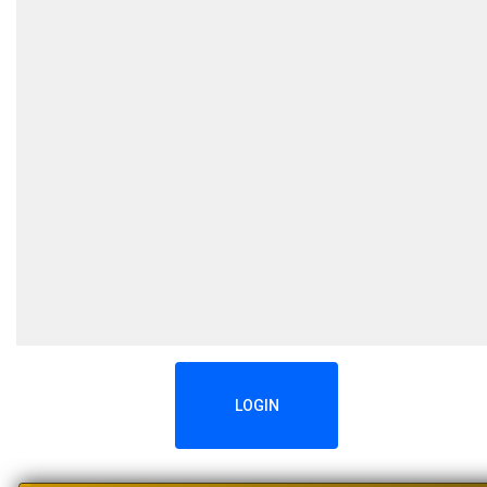
LOGIN