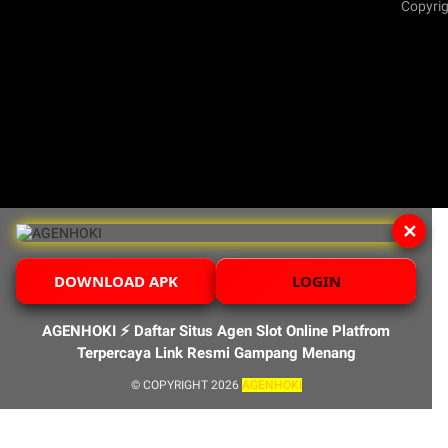
Copyrig
✕
DOWNLOAD APK
LOGIN
AGENHOKI ⚡️ Daftar Situs Agen Slot Online Platfrom
Terpercaya Link Resmi Gampang Menang
© COPYRIGHT 2026
AGENHOKI