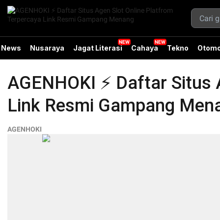
News
Nusaraya
Jagat Literasi
Cahaya
Tekno
Otomo
AGENHOKI ⚡️ Daftar Situs 
Link Resmi Gampang Men
AGENHOKI