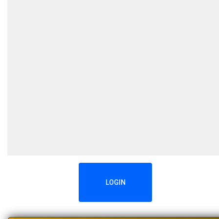
LOGIN