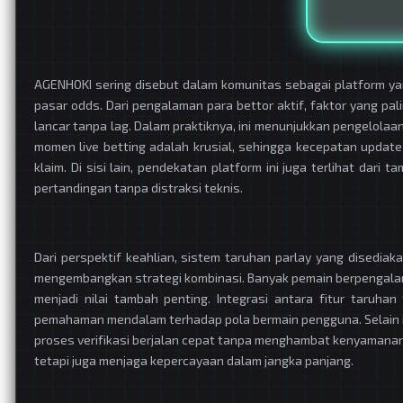
AGENHOKI sering disebut dalam komunitas sebagai platform y
pasar odds. Dari pengalaman para bettor aktif, faktor yang pa
lancar tanpa lag. Dalam praktiknya, ini menunjukkan pengelolaan
momen live betting adalah krusial, sehingga kecepatan updat
klaim. Di sisi lain, pendekatan platform ini juga terlihat da
pertandingan tanpa distraksi teknis.
Dari perspektif keahlian, sistem taruhan parlay yang disedia
mengembangkan strategi kombinasi. Banyak pemain berpengalama
menjadi nilai tambah penting. Integrasi antara fitur taruh
pemahaman mendalam terhadap pola bermain pengguna. Selain it
proses verifikasi berjalan cepat tanpa menghambat kenyamanan
tetapi juga menjaga kepercayaan dalam jangka panjang.