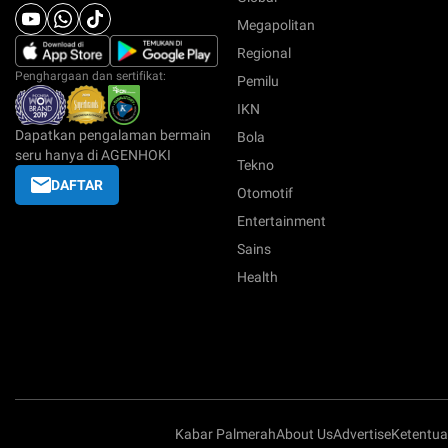
Megapolitan
Regional
Penghargaan dan sertifikat:
Pemilu
IKN
Dapatkan pengalaman bermain
Bola
seru hanya di AGENHOKI
Tekno
DAFTAR
Otomotif
Entertainment
Sains
Health
Kabar Palmerah
About Us
Advertise
Ketentu