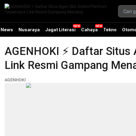
News
Nusaraya
Jagat Literasi
Cahaya
Tekno
Otomo
AGENHOKI ⚡️ Daftar Situs 
Link Resmi Gampang Men
AGENHOKI