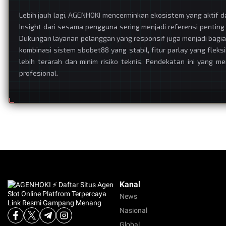
Lebih jauh lagi, AGENHOKI mencerminkan ekosistem yang aktif 
Insight dari sesama pengguna sering menjadi referensi pentin
Dukungan layanan pelanggan yang responsif juga menjadi bagia
kombinasi sistem sbobet88 yang stabil, fitur parlay yang fle
lebih terarah dan minim risiko teknis. Pendekatan ini yang m
profesional.
Kanal
News
Nasional
Global