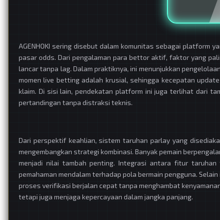
AGENHOKI sering disebut dalam komunitas sebagai platform y
pasar odds. Dari pengalaman para bettor aktif, faktor yang pa
lancar tanpa lag. Dalam praktiknya, ini menunjukkan pengelolaan
momen live betting adalah krusial, sehingga kecepatan updat
klaim. Di sisi lain, pendekatan platform ini juga terlihat da
pertandingan tanpa distraksi teknis.
Dari perspektif keahlian, sistem taruhan parlay yang disedia
mengembangkan strategi kombinasi. Banyak pemain berpengalama
menjadi nilai tambah penting. Integrasi antara fitur taruh
pemahaman mendalam terhadap pola bermain pengguna. Selain it
proses verifikasi berjalan cepat tanpa menghambat kenyamanan
tetapi juga menjaga kepercayaan dalam jangka panjang.